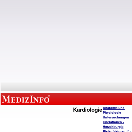
Kardiologie
Anatomie und
Physiologie
Untersuchungen
Operatione
n -
Herzchirurgie
Risikofaktoren für