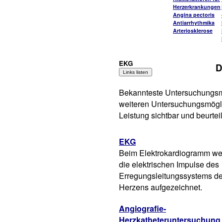
Herzerkrankungen
Angina pectoris
Antiarrhythmika
Arteriosklerose
EKG
D
Bekannteste Untersuchungsme
weiteren Untersuchungsmögli
Leistung sichtbar und beurte
EKG
Beim Elektrokardiogramm w
die elektrischen Impulse des
Erregungsleitungssystems d
Herzens aufgezeichnet.
Angiografie-
Herzkatheteruntersuchung