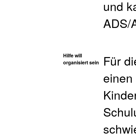
und k
ADS/A
Hilfe will
Für d
organisiert sein
einen
Kinde
Schulu
schwi