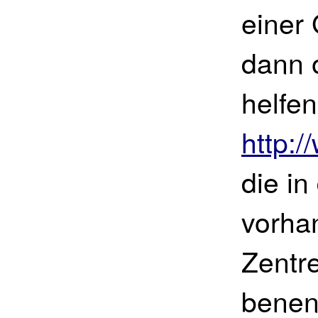
einer 
dann o
helfen
http:/
die i
vorha
Zentr
benen