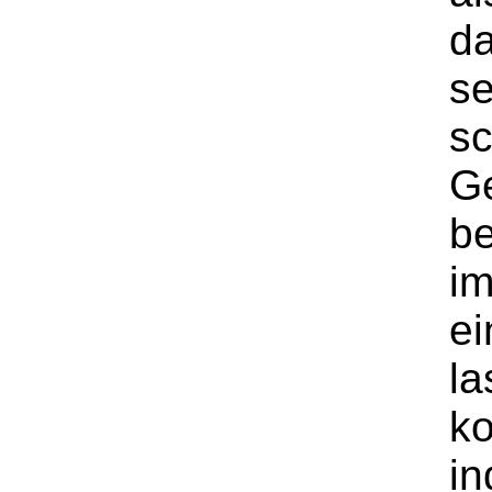
d
se
sc
G
b
im
ei
la
ko
in