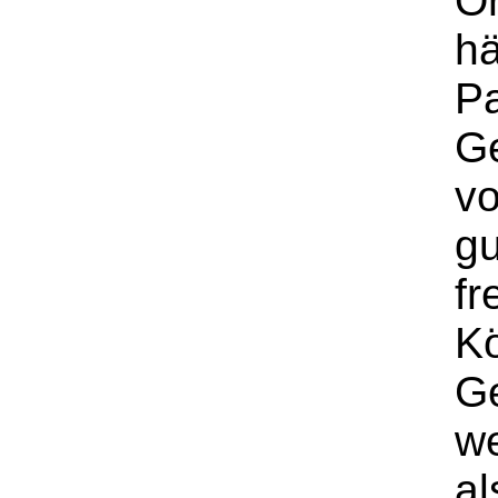
O
hä
P
G
v
gu
fr
Kö
G
we
al