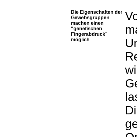
Die Eigenschaften der
Vo
Gewebsgruppen
machen einen
ma
"genetischen
Fingerabdruck"
Un
möglich.
Re
wi
G
la
D
ge