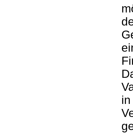
mö
de
G
ei
Fi
Da
Va
in
V
ge