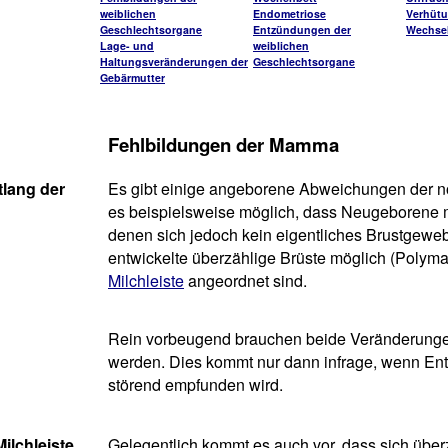
weiblichen
Endometriose
Verhüt
Geschlechtsorgane
Entzündungen der
Wechsel
Lage- und
weiblichen
Haltungsveränderungen der
Geschlechtsorgane
Gebärmutter
Fehlbildungen der Mamma
tlang der
Es gibt einige angeborene Abweichungen der n
es beispielsweise möglich, dass Neugeborene m
denen sich jedoch kein eigentliches Brustgewebe
entwickelte überzählige Brüste möglich (Polyma
Milchleiste
angeordnet sind.
Rein vorbeugend brauchen beide Veränderungen 
werden. Dies kommt nur dann infrage, wenn Ent
störend empfunden wird.
ilchleiste
Gelegentlich kommt es auch vor, dass sich über