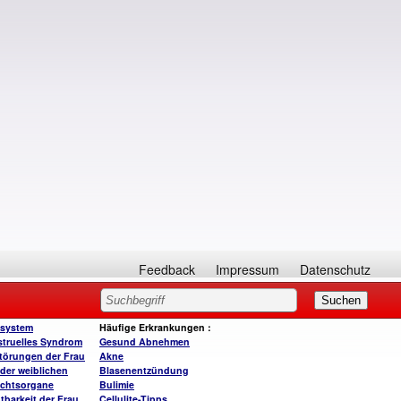
Feedback
Impressum
Datenschutz
system
Häufige Erkrankungen
:
truelles Syndrom
Gesund A
bnehmen
törungen der Frau
Akne
der weiblichen
Blasenentzündung
chtsorgane
Bulimie
tbarkeit der Frau
Cellulite-Tipps