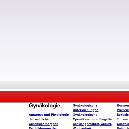
Gynäkologie
Gynäkologische
Hormon
Untersuchungen
Prämens
Anatomie und Physiologie
Gynäkologische
Sexuals
der weiblichen
Operationen und Eingriffe
Tumore 
Geschlechtsorgane
Schwangerschaft, Geburt,
Geschle
Fehlbildungen der
Wochenbett
Unfruch