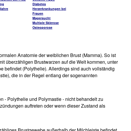
ung
Diabetes
jahre
Herzerkrankungen bei
Frauen
Magersucht
Multiple Sklerose
Osteoporose
ormalen Anatomie der weiblichen Brust (Mamma). So ist
it überzähligen Brustwarzen auf die Welt kommen, unter
 befindet (Polythelie). Allerdings sind auch vollständig
stie), die in der Regel entlang der sogenannten
- Polythelie und Polymastie - nicht behandelt zu
zündungen auftreten oder wenn dieser Zustand als
zähliges Brustgewebe außerhalb der Milchleiste befindet,