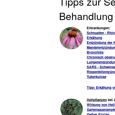
Tipps zur Se
Behandlung 
Erkrankungen:
Schnupfen - Rhini
Erkältung
Entzündung der N
Mandelentzündung 
Bronchitis
Chronisch obstr
Lungenentzündu
SARS - Schweres
Rippenfellentzü
Tuberkulose
Tipp: Erkältung 
Heilpflanzen
bei 
Wirkung von Heil
Gartensauerampf
Gelber Enzian