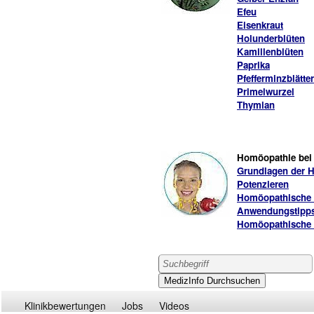
Efeu
Eisenkraut
Holunderblüten
Kamillenblüten
Paprika
Pfefferminzblätter
Primelwurzel
Thymian
Homöopathie bei 
Grundlagen der 
Potenzieren
Homöopathische 
Anwendungstipp
Homöopathische 
Klinikbewertungen
Jobs
Videos