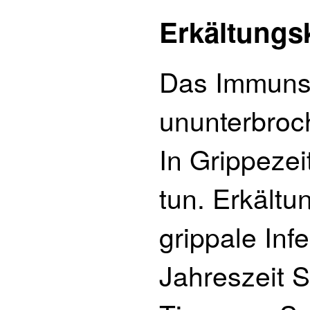
Erkältungs
Das Immunsy
ununterbroc
In Grippezei
tun. Erkält
grippale Inf
Jahreszeit S