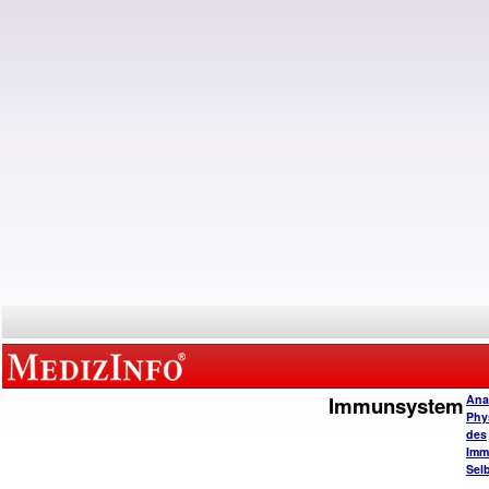
Immunsystem
Ana
Phy
des
Imm
Selb