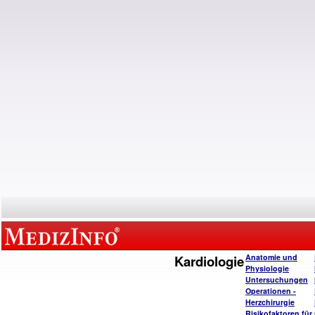
Kardiologie
Anatomie und
Physiologie
Untersuchungen
Operatione
n -
Herzchirurgie
Risikofaktoren für