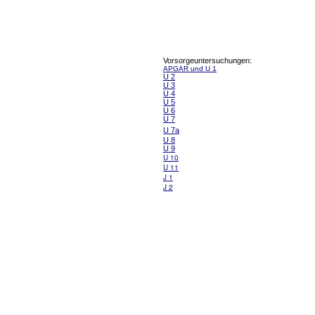
Vorsorgeuntersuchungen:
APGAR und U 1
U 2
U 3
U 4
U 5
U 6
U 7
U 7a
U 8
U 9
U 10
U 11
J 1
J 2