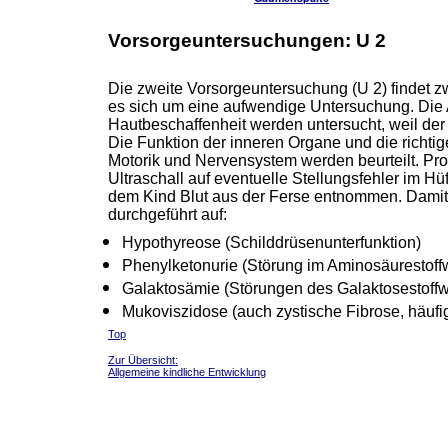
Vorsorgeuntersuchungen: U 2
Die zweite Vorsorgeuntersuchung (U 2) findet z
es sich um eine aufwendige Untersuchung.
D
ie
Hautbeschaffenheit werden untersucht, weil der
Die Funktion der inneren Organe und die richti
Motorik und Nervensystem werden beurteilt. Pro
Ultraschall auf eventuelle Stellungsfehler im Hü
dem Kind Blut aus der Ferse entnommen. Damit
durchgeführt auf:
Hypothyreose (Schilddrüsenunterfunktion)
Phenylketonurie (Störung im Aminosäurestoff
Galaktosämie (Störungen des Galaktosestoffw
Mukoviszidose (auch zystische Fibrose, häufi
Top
Zur Übersicht:
Allgemeine kindliche Entwicklung