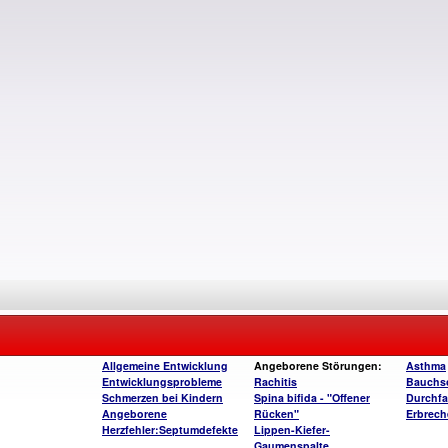
Allgemeine Entwicklung
Angeborene Störungen:
Asthma
Entwicklungsprobleme
Rachitis
Bauchs
Schmerzen bei Kindern
Spina bifida - "Offener
Durchfa
Angeborene
Rücken"
Erbrech
Herzfehler:Septumdefekte
Lippen-Kiefer-
Gaumenspalte