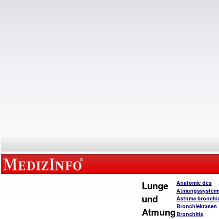
Lunge
Anatomie des
Atmungssystem
und
Asthma bronchi
Bronchiektasen
Atmung
Bronchitis