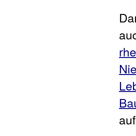
Da
auc
rh
Ni
Leb
Ba
auf