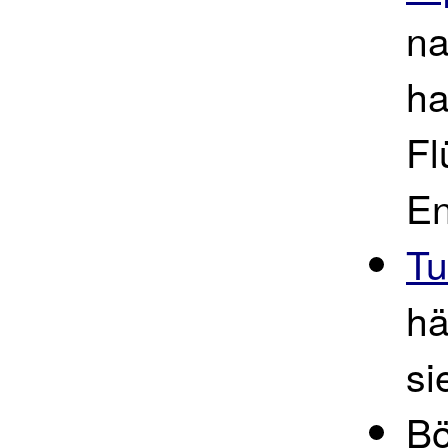
na
ha
Fl
En
Tu
hä
si
Bö