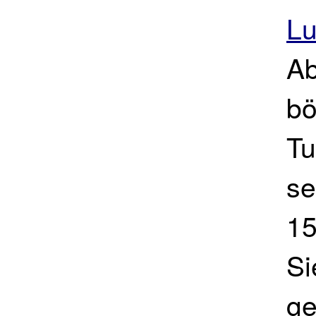
Lu
Ab
bö
Tu
se
15
Si
ge