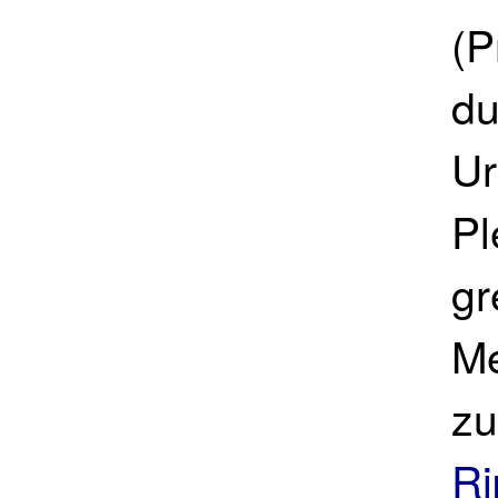
(P
du
Ur
Pl
gr
Me
zu
Ri