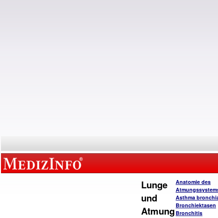
Lunge
Anatomie des
Atmungssystem
und
Asthma bronchi
Bronchiektasen
Atmung
Bronchitis