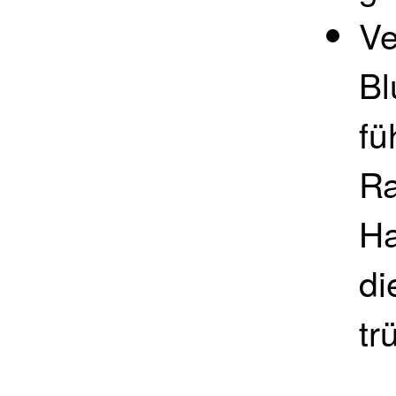
Ve
Bl
fü
Ra
Ha
di
tr