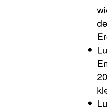
wi
de
Er
Lu
Em
20
kl
L