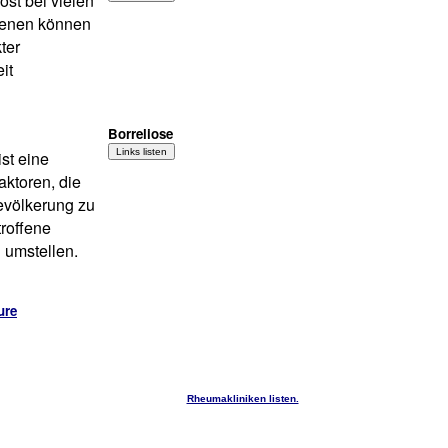
öst bei vielen
ffenen können
ter
it
Borreliose
ist eine
ktoren, die
evölkerung zu
roffene
umstellen.
ure
Rheumakliniken listen.