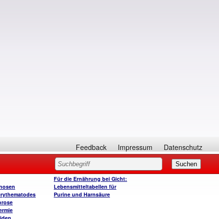
Feedback
Impressum
Datenschutz
Für die Ernährung bei Gicht:
enosen
Lebensmitteltabellen für
erythematodes
Purine und Harnsäure
orose
ermie
tiden