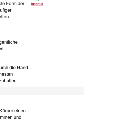
gste Form der
Arthritis
ufiger
ffen.
gentliche
rt.
urch die Hand
ehesten
zuhalten.
Körper einen
taminen und