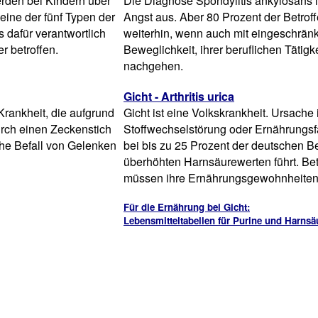
rden bei Kindern über
Die Diagnose Spondylitis ankylosans l
ine der fünf Typen der
Angst aus. Aber 80 Prozent der Betro
s dafür verantwortlich
weiterhin, wenn auch mit eingeschränk
r betroffen.
Beweglichkeit, ihrer beruflichen Tätigke
nachgehen.
Gicht - Arthritis urica
Krankheit, die aufgrund
Gicht ist eine Volkskrankheit. Ursache 
durch einen Zeckenstich
Stoffwechselstörung oder Ernährungsfa
sche Befall von Gelenken
bei bis zu 25 Prozent der deutschen B
überhöhten Harnsäurewerten führt. Bet
müssen ihre Ernährungsgewohnheiten 
Für die Ernährung bei Gicht:
Lebensmitteltabellen für Purine und Harnsä