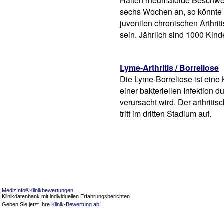
Halten rheumatoide Beschwe
sechs Wochen an, so könnte e
juvenilen chronischen Arthriti
sein. Jährlich sind 1000 Kinde
Lyme-Arthritis / Borreliose
Die Lyme-Borreliose ist eine 
einer bakteriellen Infektion 
verursacht wird. Der arthriti
tritt im dritten Stadium auf.
MedizInfo®Klinikbewertungen
Klinikdatenbank mit individuellen Erfahrungsberichten
Geben Sie jetzt Ihre
Klinik-Bewertung ab!