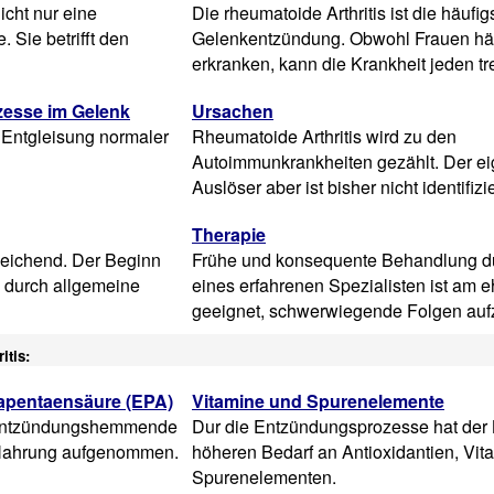
nicht nur eine
Die rheumatoide Arthritis ist die häufi
 Sie betrifft den
Gelenkentzündung. Obwohl Frauen hä
erkranken, kann die Krankheit jeden tre
zesse im Gelenk
Ursachen
 Entgleisung normaler
Rheumatoide Arthritis wird zu den
Autoimmunkrankheiten gezählt. Der ei
Auslöser aber ist bisher nicht identifizie
Therapie
hleichend. Der Beginn
Frühe und konsequente Behandlung d
 durch allgemeine
eines erfahrenen Spezialisten ist am 
geeignet, schwerwiegende Folgen auf
itis:
apentaensäure (EPA)
Vitamine und Spurenelemente
 entzündungshemmende
Dur die Entzündungsprozesse hat der 
 Nahrung aufgenommen.
höheren Bedarf an Antioxidantien, Vi
Spurenelementen.