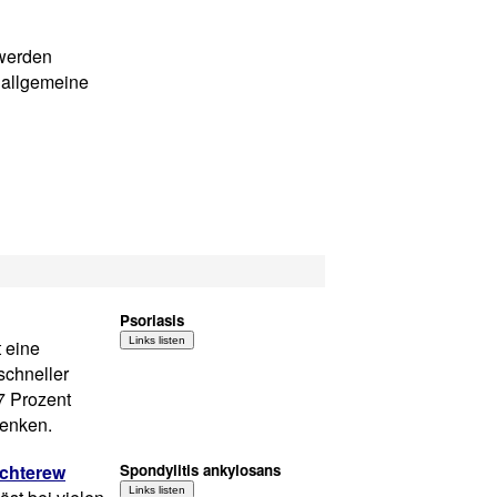
hwerden
e allgemeine
Psoriasis
 eine
schneller
 7 Prozent
lenken.
echterew
Spondylitis ankylosans