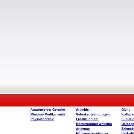
Anatomie der Gelenke
Arthritis -
Gicht
Rheuma-Medikamente
Gelenkentzündungen
Kollag
Physiotherapie
Ernährung bei
Lupus 
Rheumatoider Arthritis
Osteop
Arthrose
Sklerod
Hüftgelenksarthrose
Vaskuli