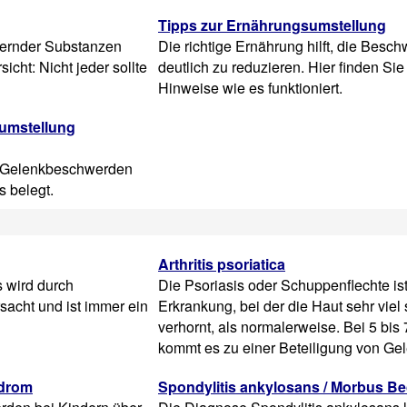
Tipps zur Ernährungsumstellung
dernder Substanzen
Die richtige Ernährung hilft, die Besc
icht: Nicht jeder sollte
deutlich zu reduzieren. Hier finden Si
Hinweise wie es funktioniert.
umstellung
r Gelenkbeschwerden
is belegt.
Arthritis psoriatica
s wird durch
Die Psoriasis oder Schuppenflechte ist
sacht und ist immer ein
Erkrankung, bei der die Haut sehr viel 
verhornt, als normalerweise. Bei 5 bis
kommt es zu einer Beteiligung von Ge
yndrom
Spondylitis ankylosans / Morbus B