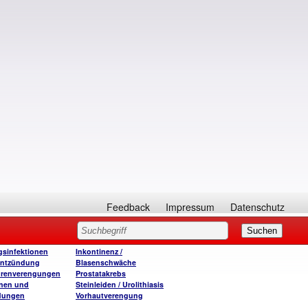
Feedback
Impressum
Datenschutz
sinfektionen
Inkontinenz /
entzündung
Blasenschwäche
hrenverengungen
Prostatakrebs
onen und
Steinleiden / Urolithiasis
dungen
Vorhautverengung