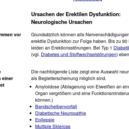
Ursachen der Erektilen Dysfunktion:
Neurologische Ursachen
ommen vor
Grundsätzlich können alle Nervenschädigungen
erektile Dysfunktion zur Folge haben. Bis zu 90
leiden an Erektionsstörungen. Bei Typ 1
Diabeti
(vgl.
Diabetes und Stoffwechselstörungen
) eben
e
Die nachfolgende Liste zeigt eine Auswahl neu
 einer
als Begleiterscheinung möglich sind.
tet
Amyloidose (Ablagerung von Eiweißen an einer
Organ vergrößern und eine Funktionsminderun
können.)
Bandscheibenvorfall
Diabetische Neuropathie
Epilepsie
Multiple Sklerose