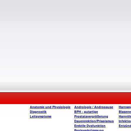
Anatomie und Physiologie
Andrologie / Andropause
Harnweg
Diagnostik
BPH - gutartige
Blasen
Leitsymptome
Prostatavergrößerung
Harnrö
Dauererektion/Priapismus
Infekti
Erektile Dysfunktion
Entzün
Penisverkrümmung