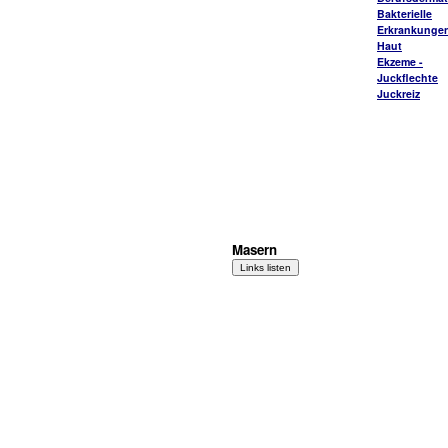
Bakterielle
Erkrankungen
Haut
Ekzeme -
Juckflechte
Juckreiz
Masern