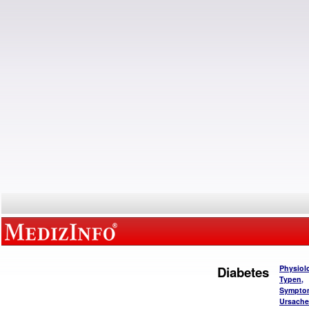
Diabetes
Physiol
Typen,
Sympto
Ursach