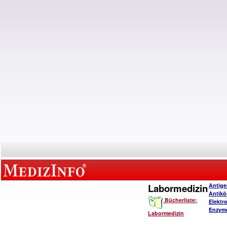
Labormedizin
Antige
Antikö
Bücherliste:
Elektro
Enzymd
Labormedizin