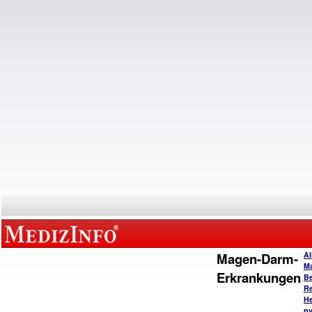
Magen-Darm-
Al
M
Erkrankungen
B
Re
He
py