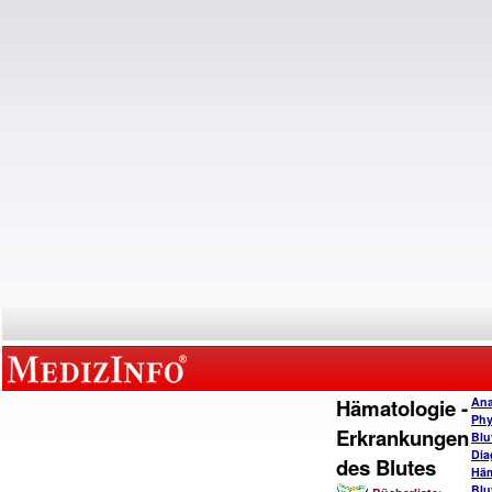
Hämatologie -
Ana
Phy
Erkrankungen
Blu
Dia
des Blutes
Häm
Blu