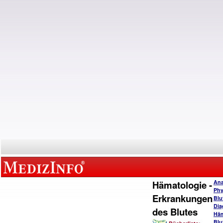
Hämatologie -
Ana
Phy
Erkrankungen
Blu
Dia
des Blutes
Häm
Blu