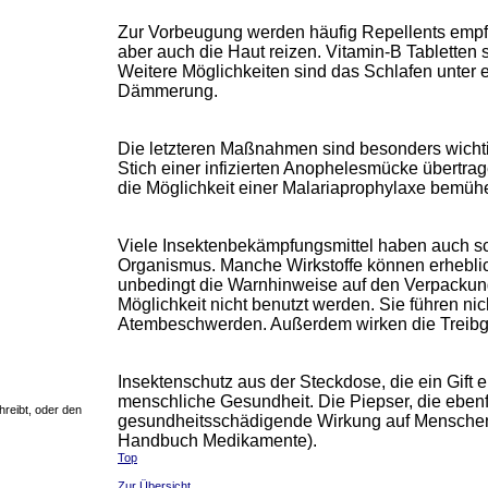
Zur Vorbeugung werden häufig Repellents empfo
aber auch die Haut reizen. Vitamin-B Tabletten
Weitere Möglichkeiten sind das Schlafen unter 
Dämmerung.
Die letzteren Maßnahmen sind besonders wichtig
Stich einer infizierten Anophelesmücke übertrag
die Möglichkeit einer Malariaprophylaxe bemüh
Viele Insektenbekämpfungsmittel haben auch 
Organismus. Manche Wirkstoffe können erheblic
unbedingt die Warnhinweise auf den Verpackung
Möglichkeit nicht benutzt werden. Sie führen n
Atembeschwerden. Außerdem wirken die Treibg
Insektenschutz aus der Steckdose, die ein Gift
menschliche Gesundheit. Die Piepser, die ebenf
reibt, oder den
gesundheitsschädigende Wirkung auf Menschen,
Handbuch Medikamente).
Top
Zur Übersicht