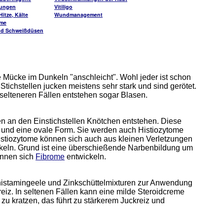
kungen
Vitiligo
itze, Kälte
Wundmanagement
me
nd Schweißdüsen
e Mücke im Dunkeln "anschleicht". Wohl jeder ist schon
tichstellen jucken meistens sehr stark und sind gerötet.
 selteneren Fällen entstehen sogar Blasen.
 an den Einstichstellen Knötchen entstehen. Diese
 und eine ovale Form. Sie werden auch Histiozytome
Histiozytome können sich auch aus kleinen Verletzungen
keln. Grund ist eine überschießende Narbenbildung um
önnen sich
Fibrome
entwickeln.
histamingeele und Zinkschüttelmixturen zur Anwendung
iz. In seltenen Fällen kann eine milde Steroidcreme
zu kratzen, das führt zu stärkerem Juckreiz und