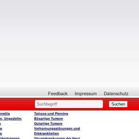
Feedback
Impressum
Datenschutz
rmitis
Tattoos und Piercing
n, Ungeziefer,
Bösartige Tumore
n
Gutartige Tumore
ze
Verhornungsstörungen und
is
Erbkrankheiten
 übertragene
Viruserkrankungen der Haut