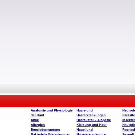
Anatomie und Physiologie
Haare und
Neurode
der Haut
Haarerkrankungen
Parasite
Akne
Haarausfall - Alopezie
Insekte
Allergien
Kleidung und Haut
Hautpil
Berufsdermatosen
Nagel und
Psorias
Bakterielle Erkrankungen
Nagelerkrankungen
Sexuell