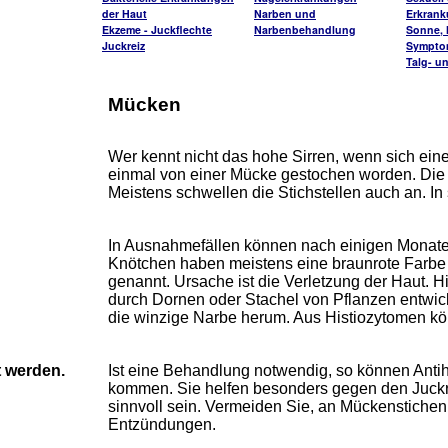
der Haut
Narben und
Erkran
Ekzeme - Juckflechte
Narbenbehandlung
Sonne, H
Juckreiz
Sympto
Talg- u
Mücken
Wer kennt nicht das hohe Sirren, wenn sich ein
einmal von einer Mücke gestochen worden. Die S
Meistens schwellen die Stichstellen auch an. In
In Ausnahmefällen können nach einigen Monaten
Knötchen haben meistens eine braunrote Farbe
genannt. Ursache ist die Verletzung der Haut. 
durch Dornen oder Stachel von Pflanzen entwic
die winzige Narbe herum. Aus Histiozytomen k
t werden.
Ist eine Behandlung notwendig, so können Anti
kommen. Sie helfen besonders gegen den Juckre
sinnvoll sein. Vermeiden Sie, an Mückenstichen 
Entzündungen.