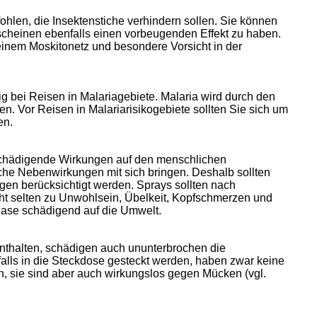
hlen, die Insektenstiche verhindern sollen. Sie können
 scheinen ebenfalls einen vorbeugenden Effekt zu haben.
einem Moskitonetz und besondere Vorsicht in der
 bei Reisen in Malariagebiete. Malaria wird durch den
en. Vor Reisen in Malariarisikogebiete sollten Sie sich um
en.
schädigende Wirkungen auf den menschlichen
he Nebenwirkungen mit sich bringen. Deshalb sollten
en berücksichtigt werden. Sprays sollten nach
icht selten zu Unwohlsein, Übelkeit, Kopfschmerzen und
ase schädigend auf die Umwelt.
 enthalten, schädigen auch ununterbrochen die
alls in die Steckdose gesteckt werden, haben zwar keine
 sie sind aber auch wirkungslos gegen Mücken (vgl.