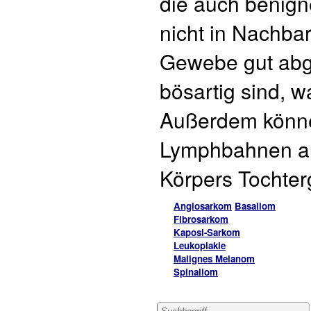
die auch benig
nicht in Nachba
Gewebe gut abg
bösartig sind, 
Außerdem können
Lymphbahnen au
Körpers Tochter
Angiosarkom
Basaliom
Fibrosarkom
Kaposi-Sarkom
Leukoplakie
Malignes Melanom
Spinaliom