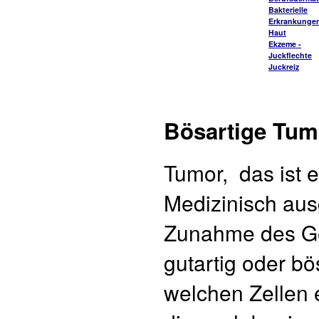
Bakterielle
Erkrankungen
Haut
Ekzeme -
Juckflechte
Juckreiz
Bösartige Tum
Tumor, das ist 
Medizinisch ausg
Zunahme des G
gutartig oder bö
welchen Zellen e