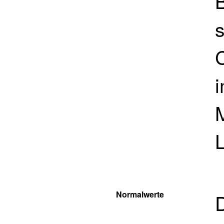
B
i
L
Normalwerte