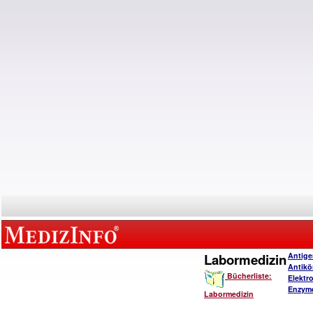
Labormedizin
Antige
Antikö
Bücherliste:
Elektro
Enzymd
Labormedizin