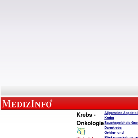
Krebs -
Allgemeine Aspekte 
Krebs
Onkologie
Bauchspeicheldrüse
Darmkrebs
Gehirn- und
Rückenmarkstumore