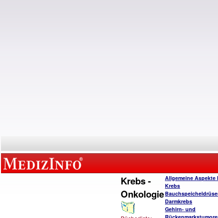
Krebs -
Allgemeine Aspekte 
Krebs
Onkologie
Bauchspeicheldrüse
Darmkrebs
Gehirn- und
Rückenmarkstumore