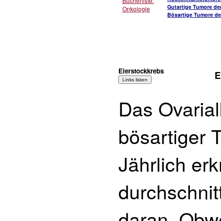
Bücherliste:
Gutartige Tumore de
Onkologie
Bösartige Tumore de
Eierstockkrebs
E
Das Ovarial
bösartiger 
Jährlich er
durchschnit
daran. Obwo