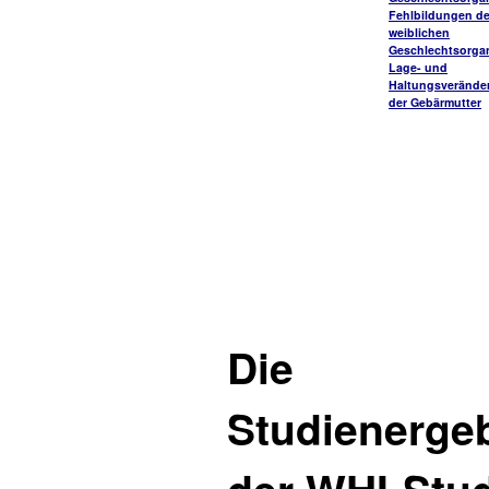
Fehlbildungen de
weiblichen
Geschlechtsorga
Lage- und
Haltungsverände
der Gebärmutter
Die
Studienerge