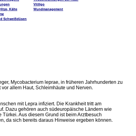
kungen
Vitiligo
itze, Kälte
Wundmanagement
me
nd Schweißdüsen
rreger, Mycobacterium leprae, in früheren Jahrhunderten zu
lt vor allem Haut, Schleimhäute und Nerven.
chen mit Lepra infiziert. Die Krankheit tritt am
auf. Dazu gehören auch südeuropäische Ländern wie
ie Türkei. Aus diesem Grund ist beim Arztbesuch
en, da sich bereits daraus Hinweise ergeben können.