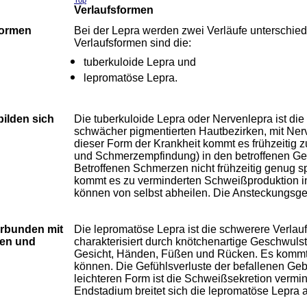
Top
Verlaufsformen
Formen
Bei der Lepra werden zwei Verläufe unterschie
Verlaufsformen sind die:
tuberkuloide Lepra und
lepromatöse Lepra.
bilden sich
Die tuberkuloide Lepra oder Nervenlepra ist die 
schwächer pigmentierten Hautbezirken, mit Ner
dieser Form der Krankheit kommt es frühzeitig 
und Schmerzempfindung) in den betroffenen Gebi
Betroffenen Schmerzen nicht frühzeitig genug 
kommt es zu verminderten Schweißproduktion i
können von selbst abheilen. Die Ansteckungsgef
erbunden mit
Die lepromatöse Lepra ist die schwerere Verlaufs
ten und
charakterisiert durch knötchenartige Geschwu
Gesicht, Händen, Füßen und Rücken. Es kommt 
können. Die Gefühlsverluste der befallenen Gebi
leichteren Form ist die Schweißsekretion verm
Endstadium breitet sich die lepromatöse Lepra