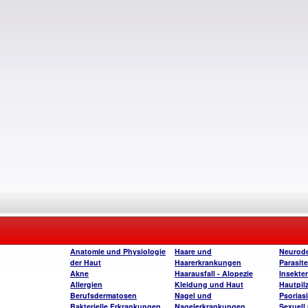
Anatomie und Physiologie
Haare und
Neurode
der Haut
Haarerkrankungen
Parasite
Akne
Haarausfall - Alopezie
Insekte
Allergien
Kleidung und Haut
Hautpil
Berufsdermatosen
Nagel und
Psorias
Bakterielle Erkrankungen
Nagelerkrankungen
Sexuell