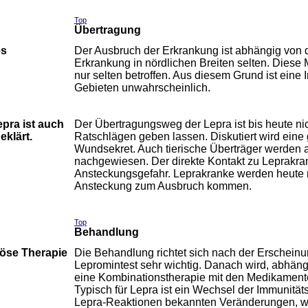
Top
Übertragung
es
Der Ausbruch der Erkrankung ist abhängig von 
Erkrankung in nördlichen Breiten selten. Dies
nur selten betroffen. Aus diesem Grund ist eine 
Gebieten unwahrscheinlich.
pra ist auch
Der Übertragungsweg der Lepra ist bis heute nic
eklärt.
Ratschlägen geben lassen. Diskutiert wird eine
Wundsekret. Auch tierische Überträger werden 
nachgewiesen. Der direkte Kontakt zu Leprakran
Ansteckungsgefahr. Leprakranke werden heute ni
Ansteckung zum Ausbruch kommen.
Top
Behandlung
öse Therapie
Die Behandlung richtet sich nach der Erscheinun
Lepromintest sehr wichtig. Danach wird, abhäng
eine Kombinationstherapie mit den Medikament
Typisch für Lepra ist ein Wechsel der Immunitätsl
Lepra-Reaktionen bekannten Veränderungen, we