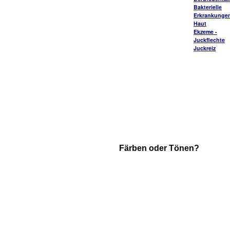
Bakterielle
Erkrankungen
Haut
Ekzeme -
Juckflechte
Juckreiz
Färben oder Tönen?