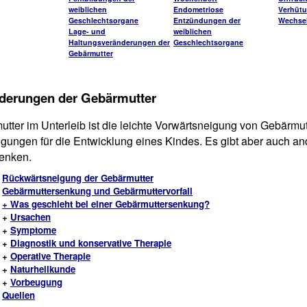
weiblichen
Endometriose
Verhüt
Geschlechtsorgane
Entzündungen der
Wechsel
Lage- und
weiblichen
Haltungsveränderungen der
Geschlechtsorgane
Gebärmutter
nderungen der Gebärmutter
utter im Unterleib ist die leichte Vorwärtsneigung von Gebärm
ngungen für die Entwicklung eines Kindes. Es gibt aber auch a
senken.
Rückwärtsneigung der Gebärmutter
Gebärmuttersenkung und Gebärmuttervorfall
+ Was geschieht bei einer Gebärmuttersenkung?
+
Ursachen
+
Symptome
+
Diagnostik und konservative Therapie
+
Operative Therapie
+
Naturheilkunde
+
Vorbeugung
Quellen