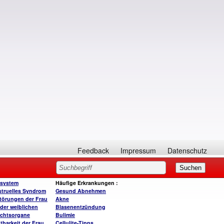
Feedback
Impressum
Datenschutz
system
Häufige Erkrankungen
:
truelles Syndrom
Gesund A
bnehmen
törungen der Frau
Akne
der weiblichen
Blasenentzündung
chtsorgane
Bulimie
tbarkeit der Frau
Cellulite-Tipps