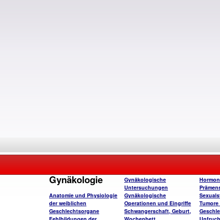
Gynäkologie
Gynäkologische
Hormon
Untersuchungen
Prämens
Anatomie und Physiologie
Gynäkologische
Sexuals
der weiblichen
Operationen und Eingriffe
Tumore 
Geschlechtsorgane
Schwangerschaft, Geburt,
Geschle
Fehlbildungen der
Wochenbett
Unfruch