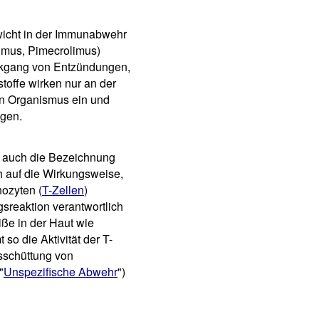
wicht in der Immunabwehr
limus, Pimecrolimus)
ückgang von Entzündungen,
toffe wirken nur an der
den Organismus ein und
gen.
n auch die Bezeichnung
h auf die Wirkungsweise,
hozyten (
T-Zellen
)
sreaktion verantwortlich
iße in der Haut wie
o die Aktivität der T-
sschüttung von
"
Unspezifische Abwehr
")