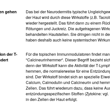
en gehen
Das bei der Neurodermitis typische Ungleichge
der Haut wird durch diese Wirkstoffe (z.B. Tacro
wieder hergestellt. Das führt dann zu einem R
Rötungen und Juckreiz. Die aufgetragenen Wirks
behandelten Hautstellen. Sie dringen nicht in 
haben deshalb auch keine systemischen Wirkun
on der T-
Für die topischen Immunmodulatoren findet ma
ndert
"Calcineurinhemmer". Dieser Begriff bezieht sic
denn der Wirkstoff kann die Aktivität der T-Lymp
hemmen, die normalerweise für eine Entzündung
sind. Der Wirkstoff bindet sich an spezielle Eiwe
Calcium, Calmodulin und Calcineurin und hemmt s
Zellen. Das führt wiederum dazu, dass keine Au
entzündungsspezifischen Stoffen (Zytokine: vgl. 
in den Zellen der Haut erfolgt.