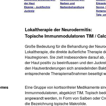
der Haut
Narben und
Erkran
Ekzeme - Juckflechte
Narbenbehandlung
Sonne, H
Juckreiz
Sympto
Talg- u
Lokaltherapie der Neurodermitis:
Topische Immunmodulatoren TIM / Cal
Große Bedeutung für die Behandlung der Neurod
Lokaltherapie, die direkte äußerliche Therapie d
Hautregionen. Sie zielt insbesondere darauf ab,
der Haut positiv zu beeinflussen und den Juckrei
den Hautveränderungen sich ansiedelnden Bakt
entsprechende Therapiemaßnahmen beseitigt w
remes
Eine Gruppe von kortisonfreier Medikamente sin
Immunmodulatoren, abgekürzt TIM. Topisch bedeu
angewandt werden, in Form von Salben oder Cre
die Bezeichnung topische Makrolide.