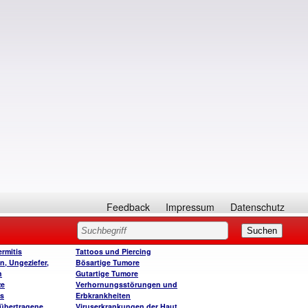
Feedback
Impressum
Datenschutz
rmitis
Tattoos und Piercing
n, Ungeziefer,
Bösartige Tumore
n
Gutartige Tumore
ze
Verhornungsstörungen und
is
Erbkrankheiten
 übertragene
Viruserkrankungen der Haut