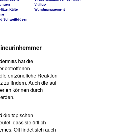
kungen
Vitiligo
itze, Kälte
Wundmanagement
me
nd Schweißdüsen
cineurinhemmer
ermitis hat die
er betroffenen
 die entzündliche Reaktion
z zu lindern. Auch die auf
erien können durch
erden.
d die topischen
tet, dass sie örtlich
mes. Oft findet sich auch