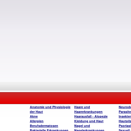
Anatomie und Physiologie
Haare und
Neurode
der Haut
Haarerkrankungen
Parasite
Akne
Haarausfall - Alopezie
Insekte
Allergien
Kleidung und Haut
Hautpil
Berufsdermatosen
Nagel und
Psorias
Bakterielle Erkrankungen
Nagelerkrankungen
Sexuell