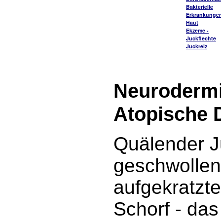
Bakterielle
Erkrankungen
Haut
Ekzeme -
Juckflechte
Juckreiz
Neurodermi
Atopische 
Quälender J
geschwollen
aufgekratzt
Schorf - das