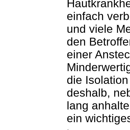
Hautkrankhei
einfach ver
und viele M
den Betroffe
einer Anste
Minderwerti
die Isolation
deshalb, ne
lang anhalt
ein wichtige