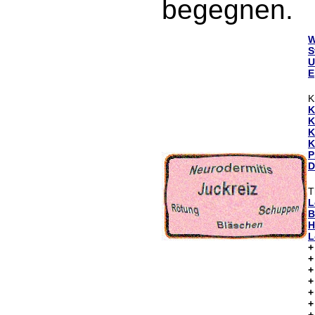
begegnen.
W
S
U
E
K
K
K
K
K
P
D
T
L
B
H
L