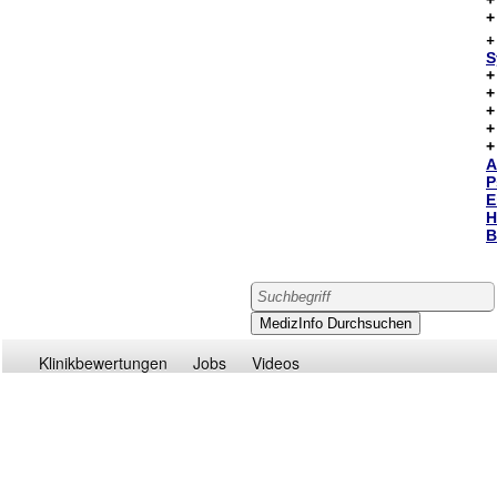
S
A
P
E
H
B
Klinikbewertungen
Jobs
Videos