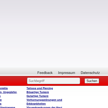
Feedback
Impressum
Datenschutz
rmitis
Tattoos und Piercing
n, Ungeziefer,
Bösartige Tumore
n
Gutartige Tumore
ze
Verhornungsstörungen und
is
Erbkrankheiten
 übertragene
Viruserkrankungen der Haut