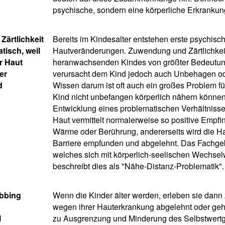
psychische, sondern eine körperliche Erkrankun
ärtlichkeit
Bereits im Kindesalter entstehen erste psychisc
tisch, weil
Hautveränderungen. Zuwendung und Zärtlichkeit
r Haut
heranwachsenden Kindes von größter Bedeutung
er
verursacht dem Kind jedoch auch Unbehagen o
d
Wissen darum ist oft auch ein großes Problem für
Kind nicht unbefangen körperlich nähern können.
Entwicklung eines problematischen Verhältnisse
Haut vermittelt normalerweise so positive Empfin
Wärme oder Berührung, andererseits wird die Ha
Barriere empfunden und abgelehnt. Das Fachgeb
welches sich mit körperlich-seelischen Wechsel
beschreibt dies als "Nähe-Distanz-Problematik".
bbing
Wenn die Kinder älter werden, erleben sie dan
wegen ihrer Hauterkrankung abgelehnt oder gehä
l
zu Ausgrenzung und Minderung des Selbstwertg