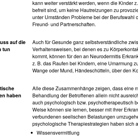
kann weiter verstärkt werden, wenn die Kinder z.
befreit sind, um keine Hautreizungen zu provozi
unter Umständen Probleme bei der Berufswahl o
Freund- und Partnerschaften.
ss auf die
Auch für Gesunde ganz selbstverständliche zw
 tun
Verhaltensweisen, bei denen es zu Körperkontak
kommt, können für den an Neurodermitis Erkran
z. B. das Raufen bei Kindern, eine Umarmung z
Wange oder Mund, Händeschütteln, über den Kop
tische
Alle diese Zusammenhänge zeigen, dass eine 
ien haben
Behandlung der Betroffenen allein nicht ausreich
auch psychologisch bzw. psychotherapeutisch be
Weise können sie lernen, besser mit ihrer Erkr
verbundenen seelischen Belastungen umzugeh
psychologische Therapiestrategien haben sich al
Wissensvermittlung