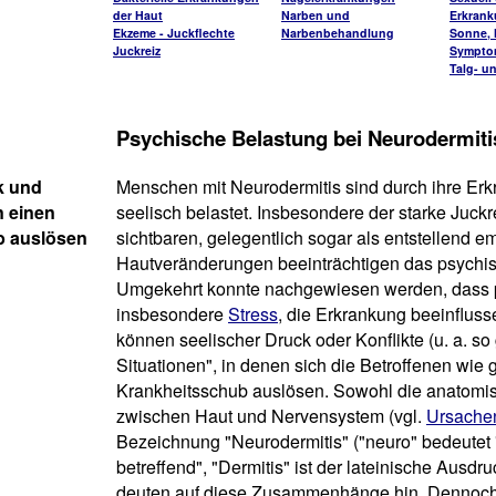
der Haut
Narben und
Erkran
Ekzeme - Juckflechte
Narbenbehandlung
Sonne, H
Juckreiz
Sympto
Talg- u
Psychische Belastung bei Neurodermiti
k und
Menschen mit Neurodermitis sind durch ihre Er
n einen
seelisch belastet. Insbesondere der starke Juckr
b auslösen
sichtbaren, gelegentlich sogar als entstellend 
Hautveränderungen beeinträchtigen das psychi
Umgekehrt konnte nachgewiesen werden, dass p
insbesondere
Stress
, die Erkrankung beeinflus
können seelischer Druck oder Konflikte (u. a. so
Situationen", in denen sich die Betroffenen wie 
Krankheitsschub auslösen. Sowohl die anatomi
zwischen Haut und Nervensystem (vgl.
Ursache
Bezeichnung "Neurodermitis" ("neuro" bedeutet
betreffend", "Dermitis" ist der lateinische Ausdr
deuten auf diese Zusammenhänge hin. Dennoch 