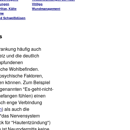
kungen
Vitiligo
itze, Kälte
Wundmanagement
me
nd Schweißdüsen
s
krankung häufig auch
eiz und die deutlich
empfundenen
sche Wohlbefinden.
sychische Faktoren,
sen können. Zum Beispiel
 genannten "Es-geht-nicht-
gefangen fühlen) einen
sch enge Verbindung
n
) als auch die
 "das Nervensystem
uck für "Hautentzündung")
ist Neurodermitis keine