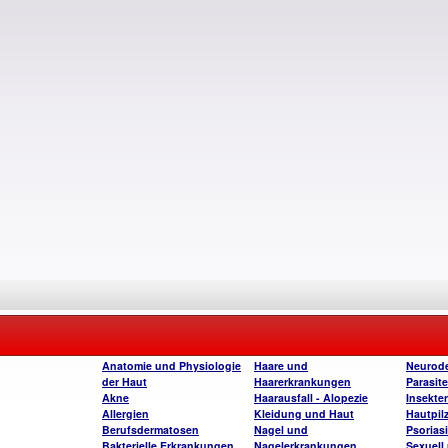
Anatomie und Physiologie
Haare und
Neurode
der Haut
Haarerkrankungen
Parasite
Akne
Haarausfall - Alopezie
Insekte
Allergien
Kleidung und Haut
Hautpil
Berufsdermatosen
Nagel und
Psorias
Bakterielle Erkrankungen
Nagelerkrankungen
Sexuell