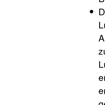
D
L
A
z
L
e
e
g