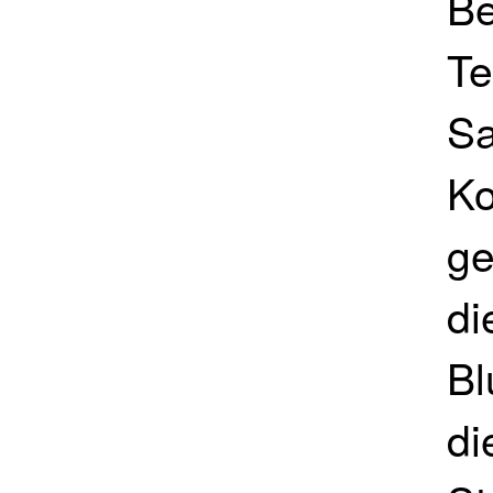
Be
Te
Sa
Ko
ge
di
Bl
di