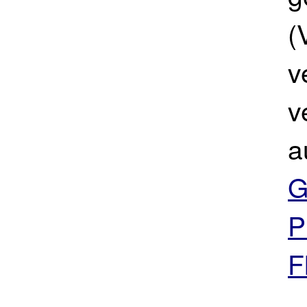
(
v
v
a
G
P
F