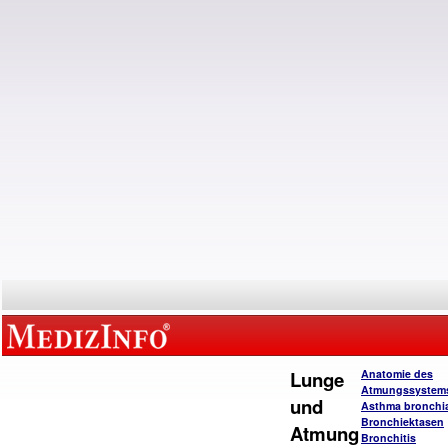
Lunge
Anatomie des
Atmungssystem
und
Asthma bronchi
Bronchiektasen
Atmung
Bronchitis