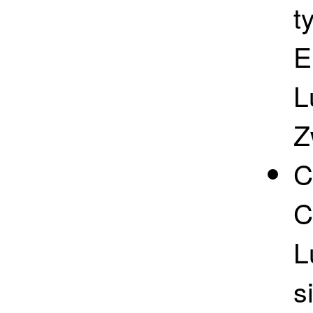
t
E
L
Z
C
C
L
s