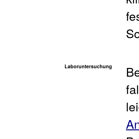
fe
Sc
Laboruntersuchung
Be
fa
le
An