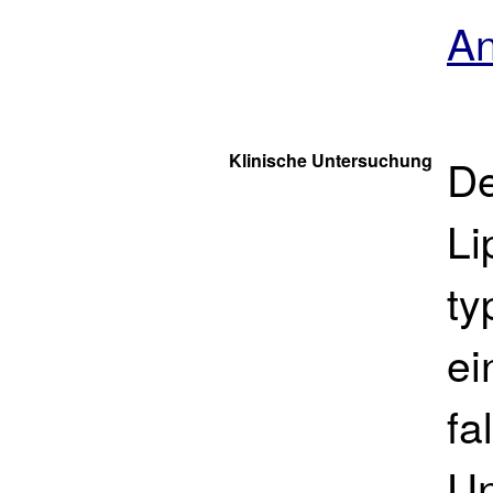
An
Klinische Untersuchung
De
Li
ty
e
fa
Un