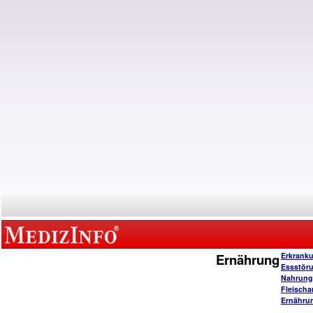
Ernährung
Erkrank
Essstör
Nahrungs
Fleischa
Ernähru