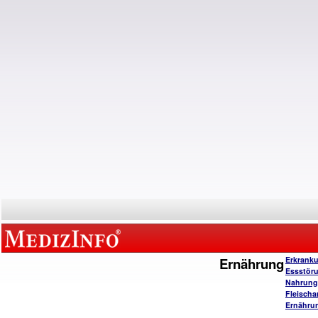
Ernährung
Erkrank
Essstör
Nahrungs
Fleischa
Ernähru