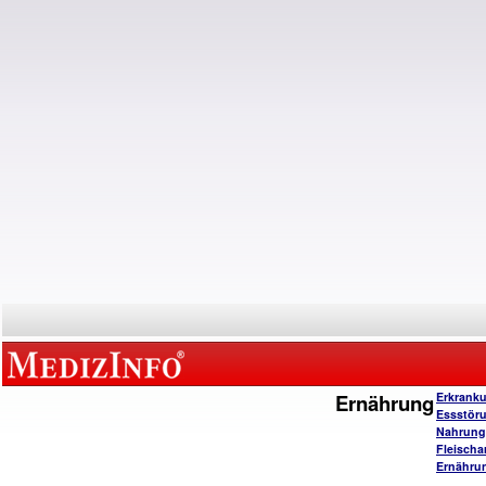
Ernährung
Erkrank
Essstör
Nahrungs
Fleischa
Ernähru