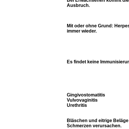
Bei Erwachsenen kommt die 
Ausbruch.
Mit oder ohne Grund: Herp
immer wieder.
Es findet keine Immunisierun
Gingivostomatitis
Vulvovaginitis
Urethritis
Bläschen und eitrige Beläg
Schmerzen verursachen.