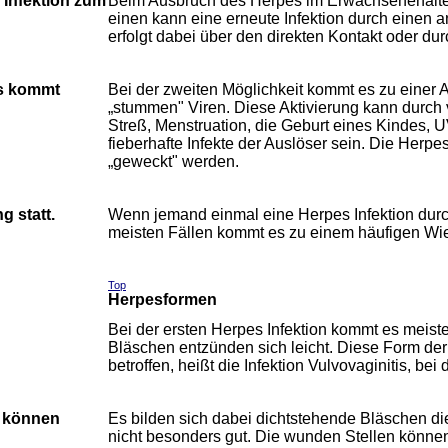
Infektion zum
Beim Ausbruch des Herpes im Erwachsenenalter 
einen kann eine erneute Infektion durch einen 
erfolgt dabei über den direkten Kontakt oder durc
es kommt
Bei der zweiten Möglichkeit kommt es zu einer 
„stummen" Viren. Diese Aktivierung kann durch
Streß, Menstruation, die Geburt eines Kindes,
fieberhafte Infekte der Auslöser sein. Die Her
„geweckt" werden.
g statt.
Wenn jemand einmal eine Herpes Infektion durc
meisten Fällen kommt es zu einem häufigen Wied
Top
Herpesformen
Bei der ersten Herpes Infektion kommt es meist
Bläschen entzünden sich leicht. Diese Form der 
betroffen, heißt die Infektion Vulvovaginitis, bei 
e können
Es bilden sich dabei dichtstehende Bläschen die
nicht besonders gut. Die wunden Stellen könn