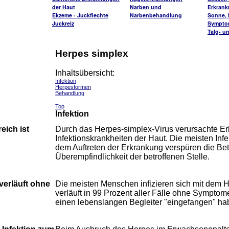
der Haut
Narben und
Erkran
Ekzeme - Juckflechte
Narbenbehandlung
Sonne, H
Juckreiz
Sympto
Talg- u
Herpes simplex
Inhaltsübersicht:
Infektion
Herpesformen
Behandlung
Top
Infektion
eich ist
Durch das Herpes-simplex-Virus verursachte Er
Infektionskrankheiten der Haut. Die meisten Infe
dem Auftreten der Erkrankung verspüren die Bet
Überempfindlichkeit der betroffenen Stelle.
 verläuft ohne
Die meisten Menschen infizieren sich mit dem Her
verläuft in 99 Prozent aller Fälle ohne Symptome
einen lebenslangen Begleiter "eingefangen" hab