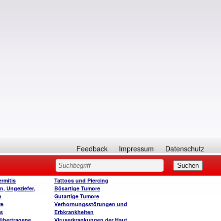
Feedback
Impressum
Datenschutz
rmitis
Tattoos und Piercing
n, Ungeziefer,
Bösartige Tumore
n
Gutartige Tumore
ze
Verhornungsstörungen und
is
Erbkrankheiten
 übertragene
Viruserkrankungen der Haut