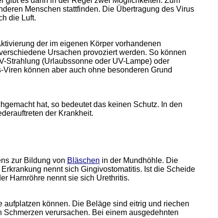
gibt es dann in der Regel zwei Möglichkeiten. Zum
anderen Menschen stattfinden. Die Übertragung des Virus
h die Luft.
Aktivierung der im eigenen Körper vorhandenen
 verschiedene Ursachen provoziert werden. So können
 UV-Strahlung (Urlaubssonne oder UV-Lampe) oder
pes-Viren können aber auch ohne besonderen Grund
hgemacht hat, so bedeutet das keinen Schutz. In den
erauftreten der Krankheit.
ens zur Bildung von
Bläschen
in der Mundhöhle. Die
Erkrankung nennt sich Gingivostomatitis. Ist die Scheide
der Harnröhre nennt sie sich Urethritis.
 aufplatzen können. Die Beläge sind eitrig und riechen
en Schmerzen verursachen. Bei einem ausgedehnten