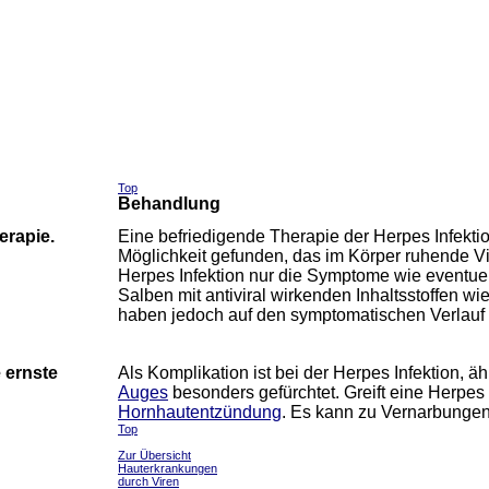
Top
Behandlung
erapie.
Eine befriedigende Therapie der Herpes Infektio
Möglichkeit gefunden, das im Körper ruhende Vi
Herpes Infektion nur die Symptome wie eventue
Salben mit antiviral wirkenden Inhaltsstoffen wi
haben jedoch auf den symptomatischen Verlauf e
e ernste
Als Komplikation ist bei der Herpes Infektion, ä
Auges
besonders gefürchtet. Greift eine Herpes 
Hornhautentzündung
. Es kann zu Vernarbunge
Top
Zur Übersicht
Hauterkrankungen
durch Viren