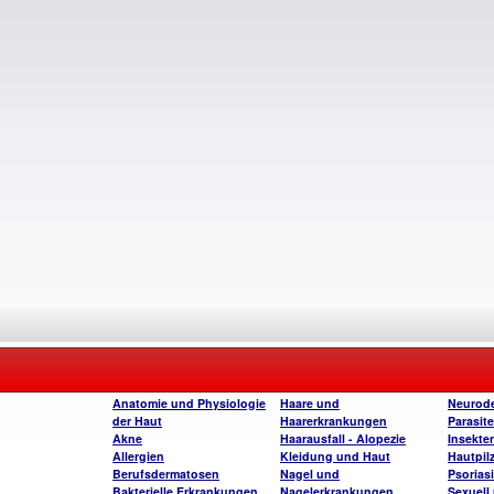
Anatomie und Physiologie
Haare und
Neurode
der Haut
Haarerkrankungen
Parasite
Akne
Haarausfall - Alopezie
Insekte
Allergien
Kleidung und Haut
Hautpil
Berufsdermatosen
Nagel und
Psorias
Bakterielle Erkrankungen
Nagelerkrankungen
Sexuell