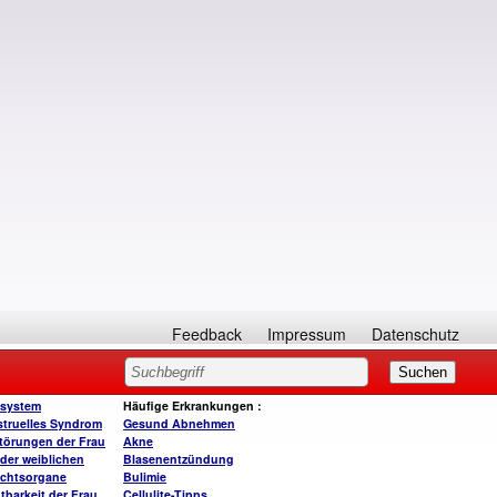
Feedback
Impressum
Datenschutz
system
Häufige Erkrankungen
:
truelles Syndrom
Gesund A
bnehmen
törungen der Frau
Akne
der weiblichen
Blasenentzündung
chtsorgane
Bulimie
tbarkeit der Frau
Cellulite-Tipps