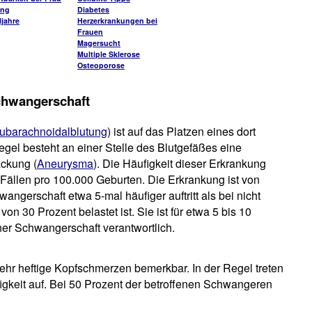
ung
Diabetes
jahre
Herzerkrankungen bei
Frauen
Magersucht
Multiple Sklerose
Osteoporose
chwangerschaft
ubarachnoidalblutung
) ist auf das Platzen eines dort
gel besteht an einer Stelle des Blutgefäßes eine
ckung (
Aneurysma
). Die Häufigkeit dieser Erkrankung
Fällen pro 100.000 Geburten. Die Erkrankung ist von
gerschaft etwa 5-mal häufiger auftritt als bei nicht
on 30 Prozent belastet ist. Sie ist für etwa 5 bis 10
ner Schwangerschaft verantwortlich.
ehr heftige Kopfschmerzen bemerkbar. In der Regel treten
igkeit auf. Bei 50 Prozent der betroffenen Schwangeren