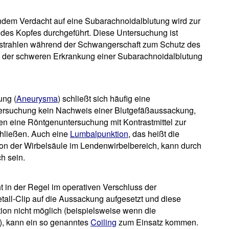
dem Verdacht auf eine Subarachnoidalblutung wird zur
es Kopfes durchgeführt. Diese Untersuchung ist
trahlen während der Schwangerschaft zum Schutz des
i der schweren Erkrankung einer Subarachnoidalblutung
ung (
Aneurysma
) schließt sich häufig eine
tersuchung kein Nachweis einer Blutgefäßaussackung,
len eine Röntgenuntersuchung mit Kontrastmittel zur
chließen. Auch eine
Lumbalpunktion
, das heißt die
n der Wirbelsäule im Lendenwirbelbereich, kann durch
h sein.
 in der Regel im operativen Verschluss der
tall-Clip auf die Aussackung aufgesetzt und diese
ation nicht möglich (beispielsweise wenn die
), kann ein so genanntes
Coiling
zum Einsatz kommen.