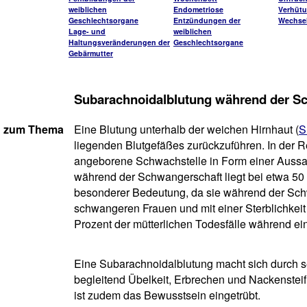
weiblichen
Endometriose
Verhüt
Geschlechtsorgane
Entzündungen der
Wechsel
Lage- und
weiblichen
Haltungsveränderungen der
Geschlechtsorgane
Gebärmutter
Subarachnoidalblutung während der S
n zum Thema
Eine Blutung unterhalb der weichen Hirnhaut (
S
liegenden Blutgefäßes zurückzuführen. In der Re
angeborene Schwachstelle in Form einer Aussa
während der Schwangerschaft liegt bei etwa 50 
besonderer Bedeutung, da sie während der Schwan
schwangeren Frauen und mit einer Sterblichkeit v
Prozent der mütterlichen Todesfälle während ei
Eine Subarachnoidalblutung macht sich durch s
begleitend Übelkeit, Erbrechen und Nackensteif
ist zudem das Bewusstsein eingetrübt.