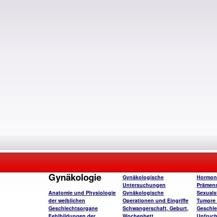
Gynäkologie
Gynäkologische
Hormon
Untersuchungen
Prämens
Anatomie und Physiologie
Gynäkologische
Sexuals
der weiblichen
Operationen und Eingriffe
Tumore 
Geschlechtsorgane
Schwangerschaft, Geburt,
Geschle
Fehlbildungen der
Wochenbett
Unfruch