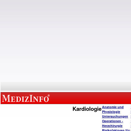
Kardiologie
Anatomie und
Physiologie
Untersuchungen
Operatione
n -
Herzchirurgie
Risikofaktoren für