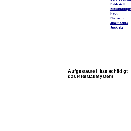
Bakterielle
Erkrankungen
Haut
Ekzeme -
Juckflechte
Juckreiz
Aufgestaute Hitze schädigt
das Kreislaufsystem