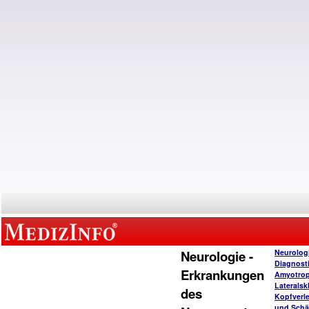
Neurologie -
Neurolog
Diagnost
Erkrankungen
Amyotro
Lateralsk
des
Kopfverl
und Schä