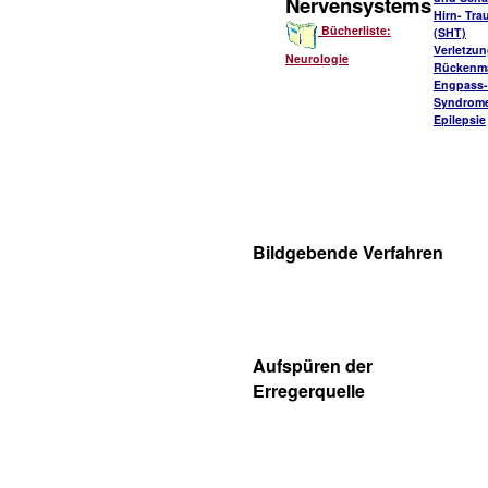
Nervensystems
Hirn- Tr
Bücherliste:
(SHT)
Verletzu
Neurologie
Rückenm
Engpass-
Syndrom
Epilepsie
Bildgebende Verfahren
Aufspüren der
Erregerquelle