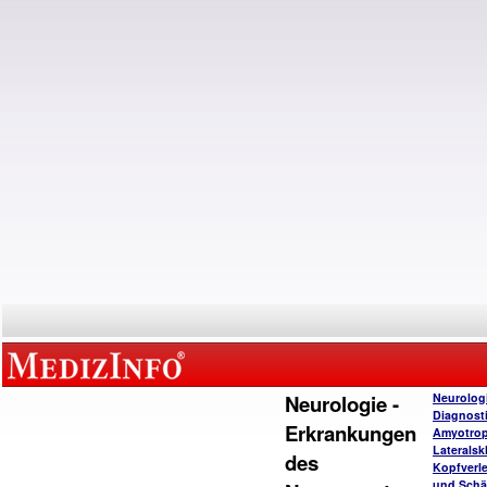
Neurologie -
Neurolog
Diagnost
Erkrankungen
Amyotro
Lateralsk
des
Kopfverl
und Schä