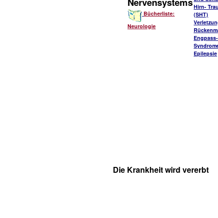
Nervensystems
Hirn- Tr
Bücherliste:
(SHT)
Verletzu
Neurologie
Rückenm
Engpass-
Syndrom
Epilepsie
Die Krankheit wird vererbt