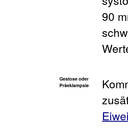
systo
90 mm
schwe
Wert
Gestose oder
Komm
Präeklampsie
zusä
Eiwe