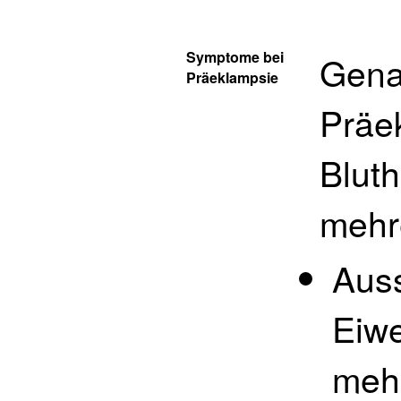
Symptome bei
Gena
Präeklampsie
Präe
Blut
mehr
Auss
Eiwe
mehr