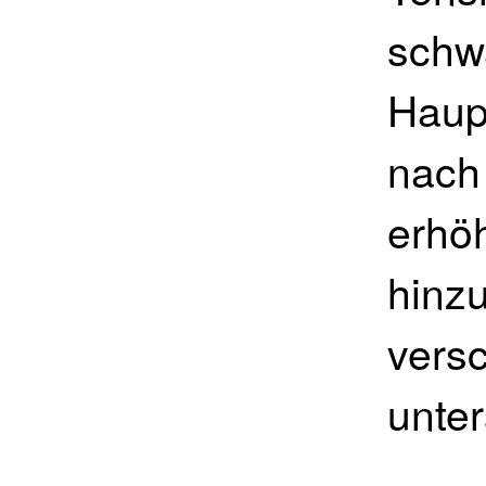
schw
Haupt
nach
erhö
hinz
vers
unte