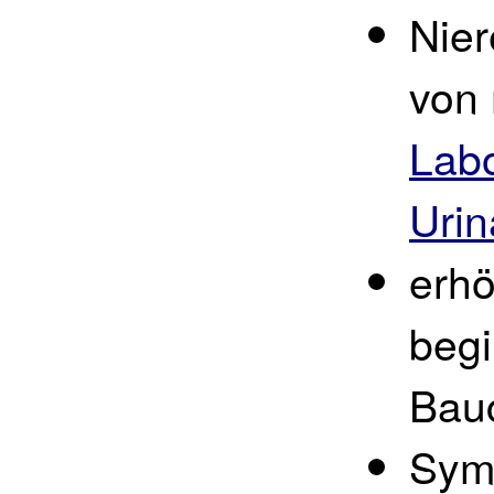
Nier
von 
Labo
Uri
erh
begi
Bau
Sym