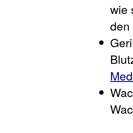
wie 
den
Geri
Blut
Medi
Wach
Wac