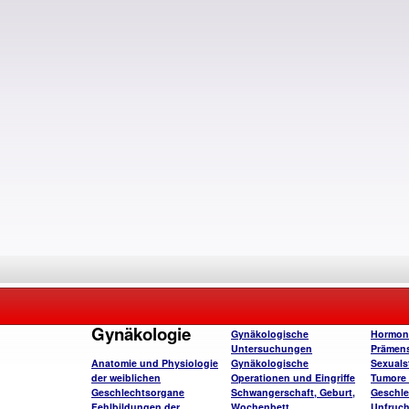
Gynäkologie
Gynäkologische
Hormon
Untersuchungen
Prämens
Anatomie und Physiologie
Gynäkologische
Sexuals
der weiblichen
Operationen und Eingriffe
Tumore 
Geschlechtsorgane
Schwangerschaft, Geburt,
Geschle
Fehlbildungen der
Wochenbett
Unfruch