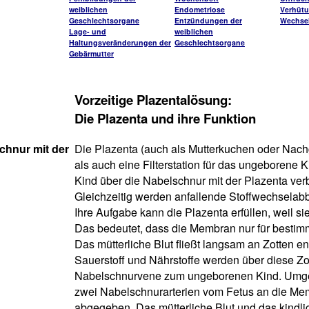
weiblichen
Endometriose
Verhüt
Geschlechtsorgane
Entzündungen der
Wechsel
Lage- und
weiblichen
Haltungsveränderungen der
Geschlechtsorgane
Gebärmutter
Vorzeitige Plazentalösung:
Die Plazenta und ihre Funktion
chnur mit der
Die Plazenta (auch als Mutterkuchen oder Nachg
als auch eine Filterstation für das ungeborene 
Kind über die Nabelschnur mit der Plazenta verb
Gleichzeitig werden anfallende Stoffwechsela
Ihre Aufgabe kann die Plazenta erfüllen, weil si
Das bedeutet, dass die Membran nur für bestimmt
Das mütterliche Blut fließt langsam an Zotten en
Sauerstoff und Nährstoffe werden über diese 
Nabelschnurvene zum ungeborenen Kind. Umg
zwei Nabelschnurarterien vom Fetus an die Me
abgegeben. Das mütterliche Blut und das kindlic