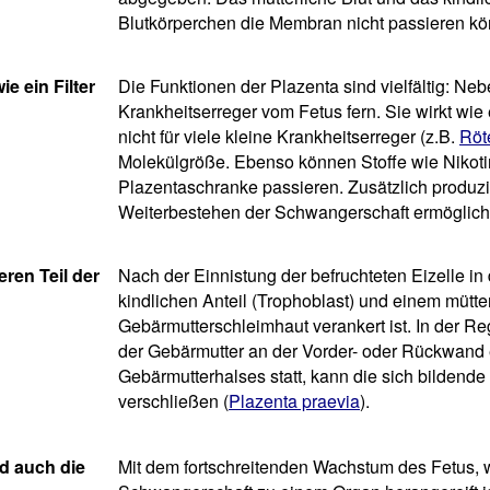
Blutkörperchen die Membran nicht passieren k
e ein Filter
Die Funktionen der Plazenta sind vielfältig: Neb
Krankheitserreger vom Fetus fern. Sie wirkt wie 
nicht für viele kleine Krankheitserreger (z.B.
Röt
Molekülgröße. Ebenso können Stoffe wie Nikoti
Plazentaschranke passieren. Zusätzlich produzi
Weiterbestehen der Schwangerschaft ermöglich
eren Teil der
Nach der Einnistung der befruchteten Eizelle in
kindlichen Anteil (Trophoblast) und einem mütterl
Gebärmutterschleimhaut verankert ist. In der Reg
der Gebärmutter an der Vorder- oder Rückwand e
Gebärmutterhalses statt, kann die sich bildend
verschließen (
Plazenta praevia
).
d auch die
Mit dem fortschreitenden Wachstum des Fetus, w