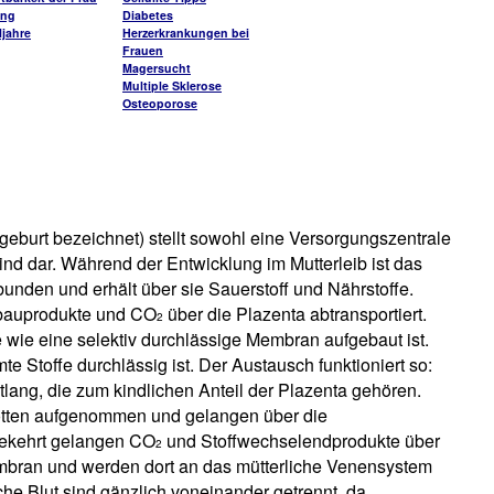
ung
Diabetes
jahre
Herzerkrankungen bei
Frauen
Magersucht
Multiple Sklerose
Osteoporose
eburt bezeichnet) stellt sowohl eine Versorgungszentrale
Kind dar. Während der Entwicklung im Mutterleib ist das
unden und erhält über sie Sauerstoff und Nährstoffe.
bbauprodukte und CO
über die Plazenta abtransportiert.
2
e wie eine selektiv durchlässige Membran aufgebaut ist.
e Stoffe durchlässig ist. Der Austausch funktioniert so:
tlang, die zum kindlichen Anteil der Plazenta gehören.
Zotten aufgenommen und gelangen über die
ekehrt gelangen CO
und Stoffwechselendprodukte über
2
mbran und werden dort an das mütterliche Venensystem
he Blut sind gänzlich voneinander getrennt, da