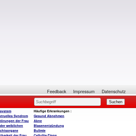
Feedback
Impressum
Datenschutz
system
Häufige Erkrankungen
:
truelles Syndrom
Gesund A
bnehmen
törungen der Frau
Akne
der weiblichen
Blasenentzündung
chtsorgane
Bulimie
tbarkeit der Frau
Cellulite-Tipps