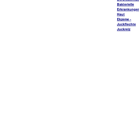
Bakterielle
Erkrankungen
Haut
Ekzeme -
Juckflechte
Juckreiz