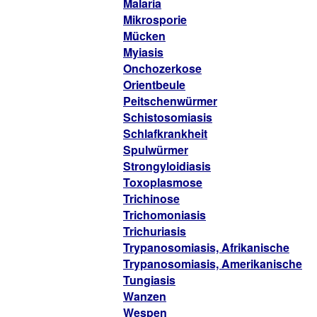
Malaria
Mikrosporie
Mücken
Myiasis
Onchozerkose
Orientbeule
Peitschenwürmer
Schistosomiasis
Schlafkrankheit
Spulwürmer
Strongyloidiasis
Toxoplasmose
Trichinose
Trichomoniasis
Trichuriasis
Trypanosomiasis, Afrikanische
Trypanosomiasis, Amerikanische
Tungiasis
Wanzen
Wespen