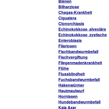
Bienen
Bilharziose
Chagas-Krankheit
Ciguatera
Clonorchiasis
Echinokokkose, alveoläre
Echinokokkose, zystische
Enterobiasis
Filariosen
Fischbandwurmbefall
Fischvergiftung
Fliegenmadenkrankheit
Flöhe
Flussblindheit
Fuchsbandwurmbefall
Hakenwürmer
Hautmaulwurf
Hornissen
Hundebandwurmbefall
Kala Azar