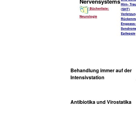
Nervensystems
Hirn- Tr
Bücherliste:
(SHT)
Verletzu
Neurologie
Rückenm
Engpass-
Syndrom
Epilepsie
Behandlung immer auf der
Intensivstation
Antibiotika und Virostatika