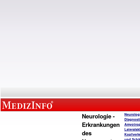
Neurologie -
Neurolog
Diagnost
Erkrankungen
Amyotro
Lateralsk
des
Kopfverl
und Schä