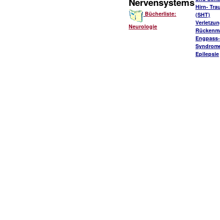
Nervensystems
Hirn- Tr
Bücherliste:
(SHT)
Verletzu
Neurologie
Rückenm
Engpass-
Syndrom
Epilepsie