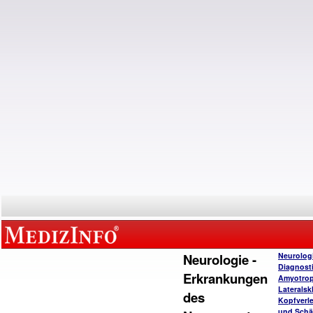
Neurologie -
Neurolog
Diagnost
Erkrankungen
Amyotro
Lateralsk
des
Kopfverl
und Schä