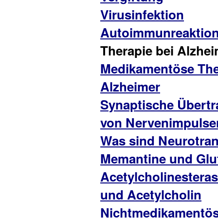
Virusinfektion
Autoimmunreaktio
Therapie bei Alzhei
Medikamentöse The
Alzheimer
Synaptische Übert
von Nervenimpulse
Was sind Neurotran
Memantine und Glu
Acetylcholinester
und Acetylcholin
Nichtmedikamentö