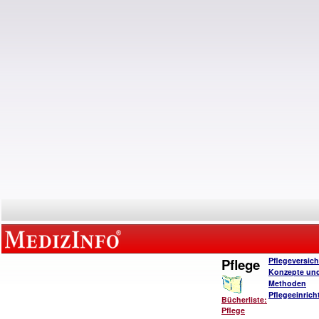
Pflege
Pflegeversic
Konzepte un
Methoden
Pflegeeinric
Bücherliste:
Pflege