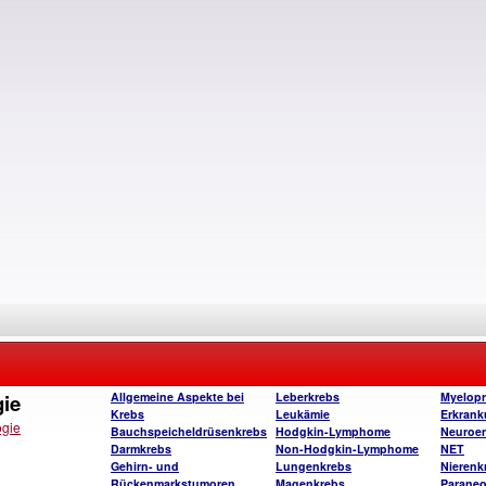
gie
Allgemeine Aspekte bei
Leberkrebs
Myelopro
Krebs
Leukämie
Erkran
ogie
Bauchspeicheldrüsenkrebs
Hodgkin-Lymphome
Neuroen
Darmkrebs
Non-Hodgkin-Lymphome
NET
Gehirn- und
Lungenkrebs
Nierenk
Rückenmarkstumoren
Magenkrebs
Paraneo