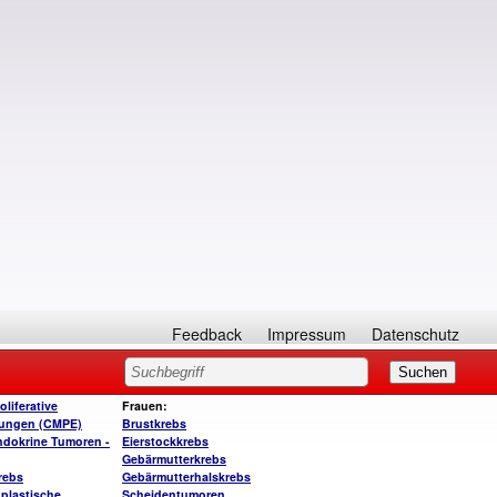
Feedback
Impressum
Datenschutz
liferative
Frauen:
kungen (CMPE)
Brustkrebs
dokrine Tumoren -
Eierstockkrebs
Gebärmutterkrebs
rebs
Gebärmutterhalskrebs
plastische
Scheidentumoren