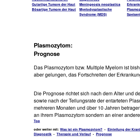
Gutartige Tumore der Haut
Meningeosis neoplastica
Erkran
Bösartige Tumore der Haut
Myelodysplastische
Plasmo
Syndrome (MDS)
Speiser
Plasmozytom:
Prognose
Das Plasmozytom bzw. Multiple Myelom ist bisher 
aber gelungen, das Fortschreiten der Erkrankun
Die Prognose richtet sich nach dem Alter und 
sowie nach der Teilungsrate der entarteten Pl
mehreren Monaten und über 10 Jahren betragen.
an ihrem Plasmozytom sondern an einer andere
Top
oder weiter mit:
Was ist ein Plasmozytom?
-
Einteilung der Kran
Diagnostik
-
Therapie und Verlauf
-
Prognose