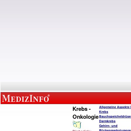
Krebs -
Allgemeine Aspekte 
Krebs
Onkologie
Bauchspeicheldrüse
Darmkrebs
Gehirn- und
Rückenmarkstumore