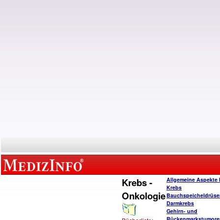
Krebs -
Allgemeine Aspekte 
Krebs
Onkologie
Bauchspeicheldrüse
Darmkrebs
Gehirn- und
Rückenmarkstumore