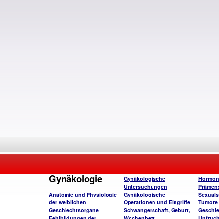
Gynäkologie
Gynäkologische
Hormon
Untersuchungen
Prämens
Anatomie und Physiologie
Gynäkologische
Sexuals
der weiblichen
Operationen und Eingriffe
Tumore 
Geschlechtsorgane
Schwangerschaft, Geburt,
Geschle
Fehlbildungen der
Wochenbett
Unfruch