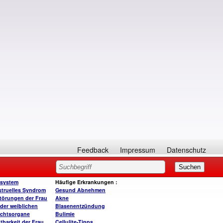
Feedback
Impressum
Datenschutz
system
Häufige Erkrankungen
:
truelles Syndrom
Gesund A
bnehmen
törungen der Frau
Akne
der weiblichen
Blasenentzündung
chtsorgane
Bulimie
tbarkeit der Frau
Cellulite-Tipps