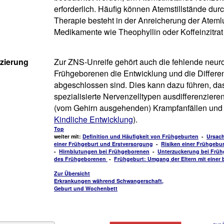
erforderlich. Häufig können Atemstillstände d
Therapie besteht in der Anreicherung der Atemlu
Medikamente wie Theophyllin oder Koffeinzitrat 
nzierung
Zur ZNS-Unreife gehört auch die fehlende neuro
Frühgeborenen die Entwicklung und die Differen
abgeschlossen sind. Dies kann dazu führen, dass
spezialisierte Nervenzelltypen ausdifferenziere
(vom Gehirn ausgehenden) Krampfanfällen und 
Kindliche Entwicklung
).
Top
weiter mit:
Definition und Häufigkeit von Frühgeburten
-
Ursach
einer Frühgeburt und Erstversorgung
-
Risiken einer Frühgebur
-
Hirnblutungen bei Frühgeborenen
-
Unterzuckerung bei Frü
des Frühgeborenen
-
Frühgeburt: Umgang der Eltern mit einer 
Zur Übersicht
Erkrankungen während Schwangerschaft,
Geburt und Wochenbett