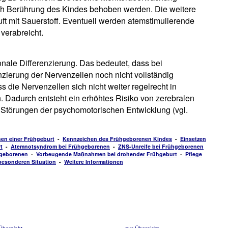
urch Berührung des Kindes behoben werden. Die weitere
ft mit Sauerstoff. Eventuell werden atemstimulierende
verabreicht.
nale Differenzierung. Das bedeutet, dass bei
zierung der Nervenzellen noch nicht vollständig
 die Nervenzellen sich nicht weiter regelrecht in
n. Dadurch entsteht ein erhöhtes Risiko von zerebralen
Störungen der psychomotorischen Entwicklung (vgl.
en einer Frühgeburt
-
Kennzeichen des Frühgeborenen Kindes
-
Einsetzen
t
-
Atemnotsyndrom bei Frühgeborenen
-
ZNS-Unreife bei Frühgeborenen
hgeborenen
-
Vorbeugende Maßnahmen bei drohender Frühgeburt
-
Pflege
besonderen Situation
-
Weitere Informationen