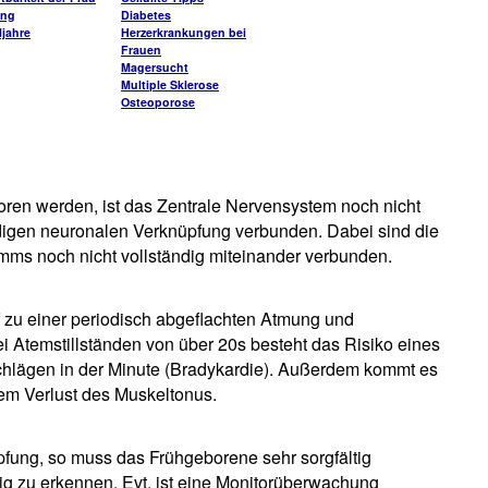
ung
Diabetes
jahre
Herzerkrankungen bei
Frauen
Magersucht
Multiple Sklerose
Osteoporose
ren werden, ist das Zentrale Nervensystem noch nicht
ändigen neuronalen Verknüpfung verbunden. Dabei sind die
mms noch nicht vollständig miteinander verbunden.
 zu einer periodisch abgeflachten Atmung und
 Atemstillständen von über 20s besteht das Risiko eines
chlägen in der Minute (Bradykardie). Außerdem kommt es
nem Verlust des Muskeltonus.
fung, so muss das Frühgeborene sehr sorgfältig
ig zu erkennen. Evt. ist eine Monitorüberwachung