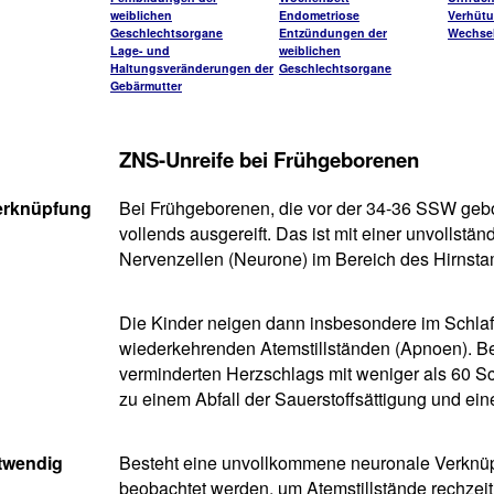
weiblichen
Endometriose
Verhüt
Geschlechtsorgane
Entzündungen der
Wechsel
Lage- und
weiblichen
Haltungsveränderungen der
Geschlechtsorgane
Gebärmutter
ZNS-Unreife bei Frühgeborenen
erknüpfung
Bei Frühgeborenen, die vor der 34-36 SSW gebo
vollends ausgereift. Das ist mit einer unvollst
Nervenzellen (Neurone) im Bereich des Hirnsta
Die Kinder neigen dann insbesondere im Schlaf
wiederkehrenden Atemstillständen (Apnoen). Bei
verminderten Herzschlags mit weniger als 60 S
zu einem Abfall der Sauerstoffsättigung und ei
twendig
Besteht eine unvollkommene neuronale Verknüp
beobachtet werden, um Atemstillstände rechzeit